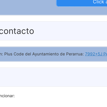
Click 
 contacto
ión: Plus Code del Ayuntamiento de Perarrua:
7992+5J Pe
ncionar: