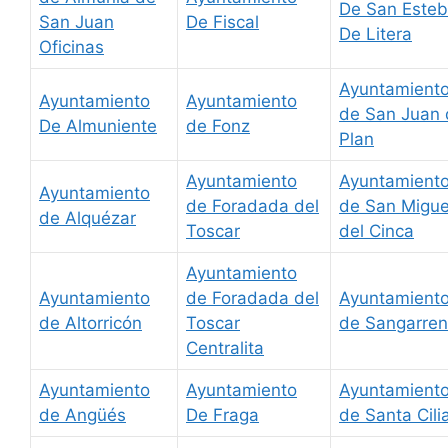
De San Este
San Juan
De Fiscal
De Litera
Oficinas
Ayuntamient
Ayuntamiento
Ayuntamiento
de San Juan 
De Almuniente
de Fonz
Plan
Ayuntamiento
Ayuntamient
Ayuntamiento
de Foradada del
de San Migue
de Alquézar
Toscar
del Cinca
Ayuntamiento
Ayuntamiento
de Foradada del
Ayuntamient
de Altorricón
Toscar
de Sangarren
Centralita
Ayuntamiento
Ayuntamiento
Ayuntamient
de Angüés
De Fraga
de Santa Cili