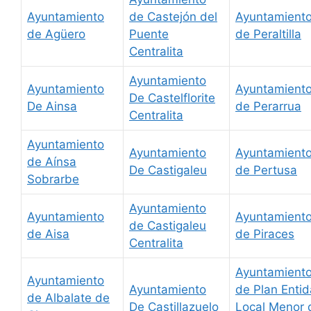
Ayuntamiento
de Castejón del
Ayuntamient
de Agüero
Puente
de Peraltilla
Centralita
Ayuntamiento
Ayuntamiento
Ayuntamient
De Castelflorite
De Ainsa
de Perarrua
Centralita
Ayuntamiento
Ayuntamiento
Ayuntamient
de Aínsa
De Castigaleu
de Pertusa
Sobrarbe
Ayuntamiento
Ayuntamiento
Ayuntamient
de Castigaleu
de Aisa
de Piraces
Centralita
Ayuntamient
Ayuntamiento
Ayuntamiento
de Plan Enti
de Albalate de
De Castillazuelo
Local Menor 