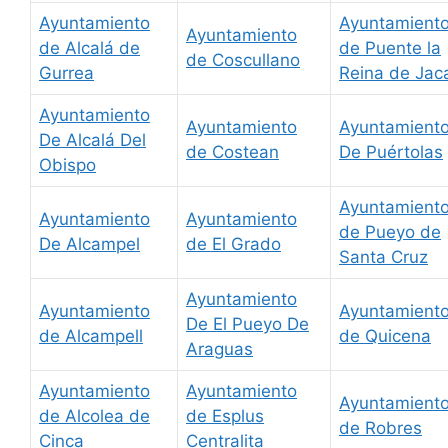
Ayuntamiento
Ayuntamient
Ayuntamiento
de Alcalá de
de Puente la
de Coscullano
Gurrea
Reina de Jac
Ayuntamiento
Ayuntamiento
Ayuntamient
De Alcalá Del
de Costean
De Puértolas
Obispo
Ayuntamient
Ayuntamiento
Ayuntamiento
de Pueyo de
De Alcampel
de El Grado
Santa Cruz
Ayuntamiento
Ayuntamiento
Ayuntamient
De El Pueyo De
de Alcampell
de Quicena
Araguas
Ayuntamiento
Ayuntamiento
Ayuntamient
de Alcolea de
de Esplus
de Robres
Cinca
Centralita