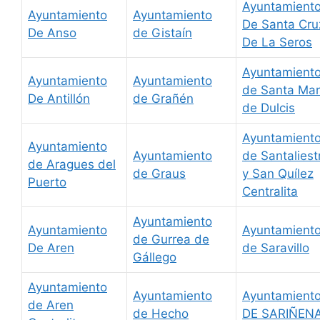
Ayuntamient
Ayuntamiento
Ayuntamiento
De Santa Cru
De Anso
de Gistaín
De La Seros
Ayuntamient
Ayuntamiento
Ayuntamiento
de Santa Mar
De Antillón
de Grañén
de Dulcis
Ayuntamient
Ayuntamiento
Ayuntamiento
de Santaliest
de Aragues del
de Graus
y San Quílez
Puerto
Centralita
Ayuntamiento
Ayuntamiento
Ayuntamient
de Gurrea de
De Aren
de Saravillo
Gállego
Ayuntamiento
Ayuntamiento
Ayuntamient
de Aren
de Hecho
DE SARIÑEN