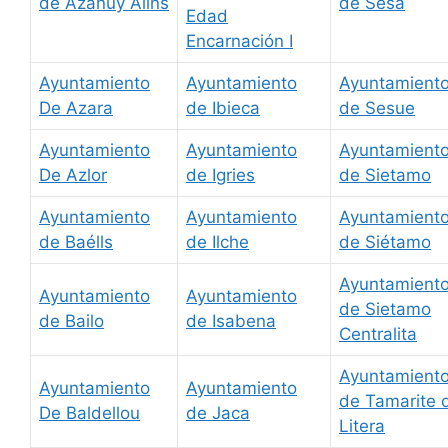
de Azanuy Alins
de Sesa
Edad
Encarnación I
Ayuntamiento
Ayuntamiento
Ayuntamient
De Azara
de Ibieca
de Sesue
Ayuntamiento
Ayuntamiento
Ayuntamient
De Azlor
de Igries
de Sietamo
Ayuntamiento
Ayuntamiento
Ayuntamient
de Baélls
de Ilche
de Siétamo
Ayuntamient
Ayuntamiento
Ayuntamiento
de Sietamo
de Bailo
de Isabena
Centralita
Ayuntamient
Ayuntamiento
Ayuntamiento
de Tamarite 
De Baldellou
de Jaca
Litera