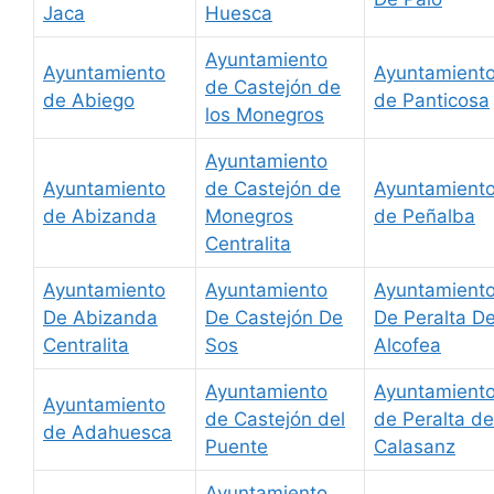
Jaca
Huesca
Ayuntamiento
Ayuntamiento
Ayuntamient
de Castejón de
de Abiego
de Panticosa
los Monegros
Ayuntamiento
Ayuntamiento
de Castejón de
Ayuntamient
de Abizanda
Monegros
de Peñalba
Centralita
Ayuntamiento
Ayuntamiento
Ayuntamient
De Abizanda
De Castejón De
De Peralta D
Centralita
Sos
Alcofea
Ayuntamiento
Ayuntamient
Ayuntamiento
de Castejón del
de Peralta de
de Adahuesca
Puente
Calasanz
Ayuntamiento