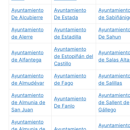
Ayuntamiento
Ayuntamiento
Ayuntamient
De Alcubierre
De Estada
de Sabiñánig
Ayuntamiento
Ayuntamiento
Ayuntamient
de Alerre
de Estadilla
De Sahun
Ayuntamiento
Ayuntamiento
Ayuntamient
de Estopiñán del
de Alfantega
de Salas Alta
Castillo
Ayuntamiento
Ayuntamiento
Ayuntamient
de Almudévar
de Fago
de Salillas
Ayuntamiento
Ayuntamient
Ayuntamiento
de Almunia de
de Sallent de
De Fanlo
San Juan
Gállego
Ayuntamiento
Ayuntamient
de Almunia de
Ayuntamiento