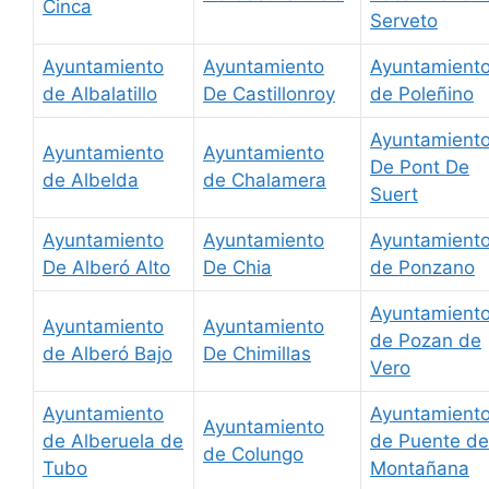
Cinca
Serveto
Ayuntamiento
Ayuntamiento
Ayuntamient
de Albalatillo
De Castillonroy
de Poleñino
Ayuntamient
Ayuntamiento
Ayuntamiento
De Pont De
de Albelda
de Chalamera
Suert
Ayuntamiento
Ayuntamiento
Ayuntamient
De Alberó Alto
De Chia
de Ponzano
Ayuntamient
Ayuntamiento
Ayuntamiento
de Pozan de
de Alberó Bajo
De Chimillas
Vero
Ayuntamiento
Ayuntamient
Ayuntamiento
de Alberuela de
de Puente de
de Colungo
Tubo
Montañana