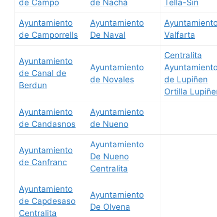
de Campo
de Nachá
Tella-Sin
Ayuntamiento
Ayuntamiento
Ayuntamient
de Camporrells
De Naval
Valfarta
Centralita
Ayuntamiento
Ayuntamiento
Ayuntamient
de Canal de
de Novales
de Lupiñen
Berdun
Ortilla Lupiñ
Ayuntamiento
Ayuntamiento
de Candasnos
de Nueno
Ayuntamiento
Ayuntamiento
De Nueno
de Canfranc
Centralita
Ayuntamiento
Ayuntamiento
de Capdesaso
De Olvena
Centralita