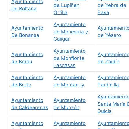
Ayuntamiento
de Lupiñen
de Yebra de
De Boltaña
Ortilla
Basa
Ayuntamiento
Ayuntamiento
Ayuntamient
de Monesma y
De Bonansa
de Yésero
Cajigar
Ayuntamiento
Ayuntamiento
Ayuntamient
de Monflorite
de Borau
de Zaidín
Lascasas
Ayuntamiento
Ayuntamiento
Ayuntamient
de Broto
de Montanuy
Pardinilla
Ayuntamient
Ayuntamiento
Ayuntamiento
Santa María 
de Caldearenas
de Monzón
Dulcis
Ayuntamiento
Ayuntamiento
Ayuntamient