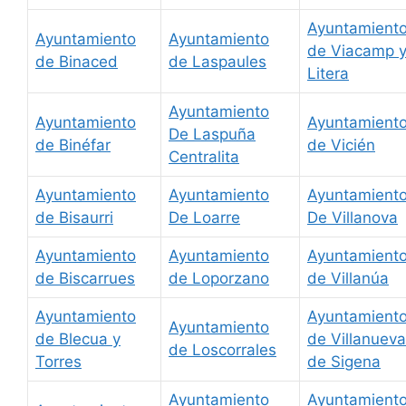
Ayuntamient
Ayuntamiento
Ayuntamiento
de Viacamp 
de Binaced
de Laspaules
Litera
Ayuntamiento
Ayuntamiento
Ayuntamient
De Laspuña
de Binéfar
de Vicién
Centralita
Ayuntamiento
Ayuntamiento
Ayuntamient
de Bisaurri
De Loarre
De Villanova
Ayuntamiento
Ayuntamiento
Ayuntamient
de Biscarrues
de Loporzano
de Villanúa
Ayuntamiento
Ayuntamient
Ayuntamiento
de Blecua y
de Villanueva
de Loscorrales
Torres
de Sigena
Ayuntamiento
Ayuntamient