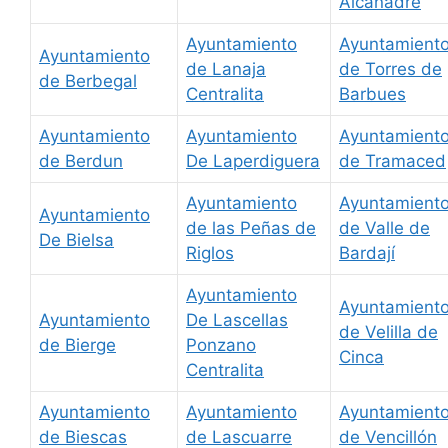
Alcanadre
Ayuntamiento
Ayuntamient
Ayuntamiento
de Lanaja
de Torres de
de Berbegal
Centralita
Barbues
Ayuntamiento
Ayuntamiento
Ayuntamient
de Berdun
De Laperdiguera
de Tramaced
Ayuntamiento
Ayuntamient
Ayuntamiento
de las Peñas de
de Valle de
De Bielsa
Riglos
Bardají
Ayuntamiento
Ayuntamient
Ayuntamiento
De Lascellas
de Velilla de
de Bierge
Ponzano
Cinca
Centralita
Ayuntamiento
Ayuntamiento
Ayuntamient
de Biescas
de Lascuarre
de Vencillón